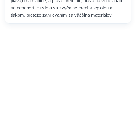
plávajú na hladine, a práve preto olej pláva na vode a ľad
sa neponorí. Hustota sa zvyčajne mení s teplotou a
tlakom, pretože zahrievaním sa väčšina materiálov
rozťahuje a stáva sa o niečo redšou.
Táto jednoduchá myšlienka stojí za prekvapivo širokým
okruhom praktických úloh. Inžinieri ju využívajú pri
výbere ľahkých a zároveň pevných materiálov, lodiari sa
na ňu spoliehajú, aby oceľové trupy udržali nad hladinou,
a klenotníci ňou odlíšia pravé zlato od lacnejších
napodobenín. Vysvetľuje aj prírodné javy, od toho, prečo
teplý vzduch stúpa nahor, až po vznik morských prúdov,
keď slanšia a chladnejšia voda klesá pod ľahšie vrstvy.