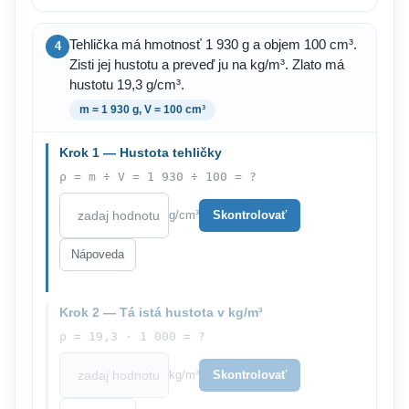
Tehlička má hmotnosť 1 930 g a objem 100 cm³.
4
Zisti jej hustotu a preveď ju na kg/m³. Zlato má
hustotu 19,3 g/cm³.
m = 1 930 g, V = 100 cm³
Krok 1 — Hustota tehličky
ρ = m ÷ V = 1 930 ÷ 100 = ?
g/cm³
Skontrolovať
Nápoveda
Krok 2 — Tá istá hustota v kg/m³
ρ = 19,3 · 1 000 = ?
kg/m³
Skontrolovať