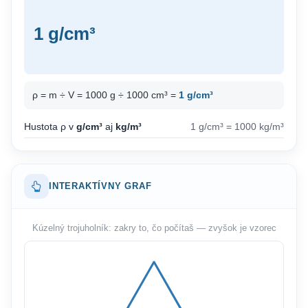
1 g/cm³
ρ = m ÷ V = 1000 g ÷ 1000 cm³ =
1 g/cm³
Hustota ρ v
g/cm³
aj
kg/m³
1 g/cm³ = 1000 kg/m³
INTERAKTÍVNY GRAF
Kúzelný trojuholník: zakry to, čo počítaš — zvyšok je vzorec