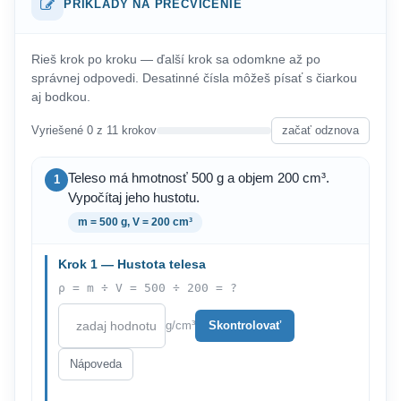
PRÍKLADY NA PRECVIČENIE
Rieš krok po kroku — ďalší krok sa odomkne až po
správnej odpovedi. Desatinné čísla môžeš písať s čiarkou
aj bodkou.
Vyriešené 0 z 11 krokov
začať odznova
Teleso má hmotnosť 500 g a objem 200 cm³.
1
Vypočítaj jeho hustotu.
m = 500 g, V = 200 cm³
Krok 1 — Hustota telesa
ρ = m ÷ V = 500 ÷ 200 = ?
g/cm³
Skontrolovať
Nápoveda