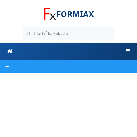
FORMIAX
☰
☰