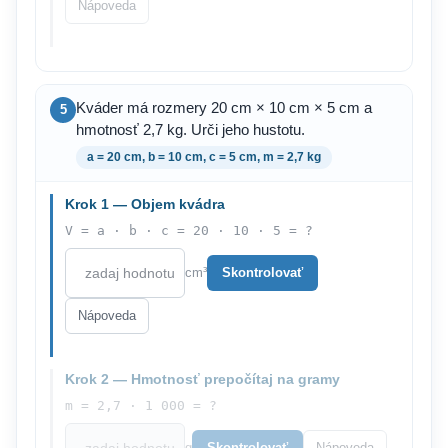
Nápoveda
Kváder má rozmery 20 cm × 10 cm × 5 cm a
5
hmotnosť 2,7 kg. Urči jeho hustotu.
a = 20 cm, b = 10 cm, c = 5 cm, m = 2,7 kg
Krok 1 — Objem kvádra
V = a · b · c = 20 · 10 · 5 = ?
cm³
Skontrolovať
Nápoveda
Krok 2 — Hmotnosť prepočítaj na gramy
m = 2,7 · 1 000 = ?
g
Skontrolovať