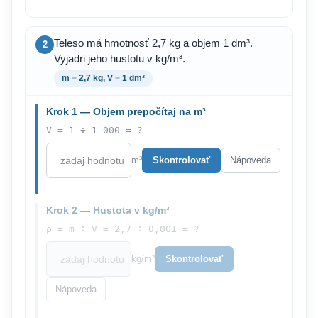
Teleso má hmotnosť 2,7 kg a objem 1 dm³.
2
Vyjadri jeho hustotu v kg/m³.
m = 2,7 kg, V = 1 dm³
Krok 1 — Objem prepočítaj na m³
V = 1 ÷ 1 000 = ?
m³
Skontrolovať
Nápoveda
Krok 2 — Hustota v kg/m³
ρ = m ÷ V = 2,7 ÷ 0,001 = ?
kg/m³
Skontrolovať
Nápoveda