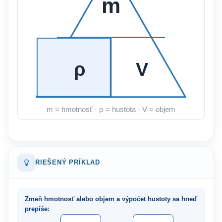
m
ρ
V
m = hmotnosť · ρ = hustota · V = objem
RIEŠENÝ PRÍKLAD
Zmeň hmotnosť alebo objem a výpočet hustoty sa hneď
prepíše: