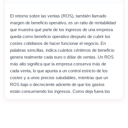
El retorno sobre las ventas (ROS), también llamado
margen de beneficio operativo, es un ratio de rentabilidad
que muestra qué parte de los ingresos de una empresa
queda como beneficio operativo después de cubrir los
costes cotidianos de hacer funcionar el negocio. En
palabras sencillas, indica cuántos céntimos de beneficio
genera realmente cada euro o dólar de ventas. Un ROS
más alto significa que la empresa conserva más de
cada venta, lo que apunta a un control estricto de los
costes y a unos precios saludables, mientras que un
ROS bajo o decreciente advierte de que los gastos
están consumiendo los ingresos. Como deja fuera los
efectos de la financiación y los impuestos, el ROS
resulta especialmente útil para juzgar la calidad de las
operaciones esenciales de una empresa. Los inversores
y los directivos lo vigilan a lo largo del tiempo para
detectar si un negocio se vuelve más o menos eficiente,