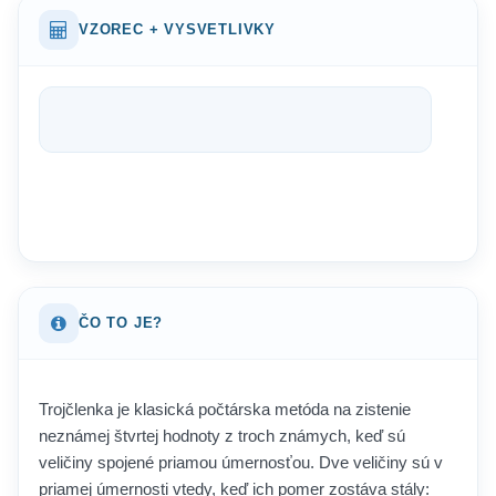
VZOREC + VYSVETLIVKY
ČO TO JE?
Trojčlenka je klasická počtárska metóda na zistenie
neznámej štvrtej hodnoty z troch známych, keď sú
veličiny spojené priamou úmernosťou. Dve veličiny sú v
priamej úmernosti vtedy, keď ich pomer zostáva stály: