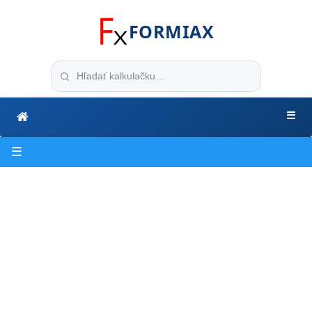
FORMIAX
☰
☰