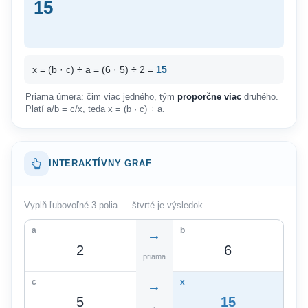
15
x = (b · c) ÷ a = (6 · 5) ÷ 2 =
15
Priama úmera: čim viac jedného, tým
proporčne viac
druhého.
Platí a/b = c/x, teda x = (b · c) ÷ a.
INTERAKTÍVNY GRAF
Vyplň ľubovoľné 3 polia — štvrté je výsledok
a
b
→
priama
c
x
→