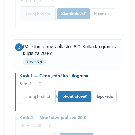
250 · 0,06 = ?
l
Skontrolovať
Nápoveda
Päť kilogramov jabĺk stojí 8 €. Koľko kilogramov
3
kúpiš za 20 €?
5 kg = 8 €
Krok 1 — Cena jedného kilogramu
8 ÷ 5 = ?
€
Skontrolovať
Nápoveda
Krok 2 — Množstvo jabĺk za 20 €
20 ÷ 1,60 = ?