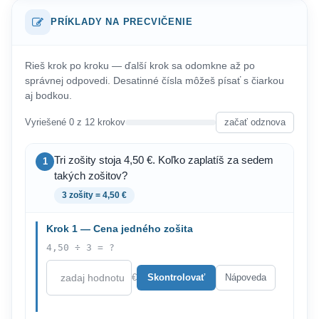
PRÍKLADY NA PRECVIČENIE
Rieš krok po kroku — ďalší krok sa odomkne až po
správnej odpovedi. Desatinné čísla môžeš písať s čiarkou
aj bodkou.
Vyriešené 0 z 12 krokov
začať odznova
Tri zošity stoja 4,50 €. Koľko zaplatíš za sedem
1
takých zošitov?
3 zošity = 4,50 €
Krok 1 — Cena jedného zošita
4,50 ÷ 3 = ?
€
Skontrolovať
Nápoveda