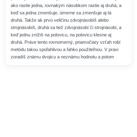
ako rastie jedna, rovnakým násobkom rastie aj druhá, a
keď sa jedna zmenšuje, úmerne sa zmenšuje aj tá
druhá. Takže ak prvú veličinu zdvojnásobíš alebo
strojnásobíš, druhá sa tiež zdvojnásobí či strojnásobí, a
keď jednu znížiš na polovicu, na polovicu klesne aj
druhá. Práve tento rovnomerný, priamočiary vzťah robí
metódu takou spoľahlivou a ľahko použiteľnou. V praxi
zoradíš známu dvojicu a neznámu hodnotu a potom
pomocou stáleho pomeru prepočítaš výsledok. Využíva
sa všade v bežnom živote i práci — pri úprave receptu
na viac porcií, prevode mien či jednotiek, výpočte ceny
za množstvo alebo odhade spotreby paliva a materiálu.
Keďže mení úvahu o úmernosti na rýchly, mechanický
krok, trojčlenka patrí k najužitočnejším nástrojom, ktoré
učí základná matematika.