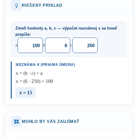
RIEŠENÝ PRÍKLAD
Zmeň hodnoty a, b, c — výpočet neznámej x sa hneď
prepíše:
a
b
c
NEZNÁMA X (PRIAMA ÚMERA)
x = (b · c) ÷ a
x = (6 · 250) ÷ 100
x = 15
MOHLO BY VÁS ZAUJÍMAŤ