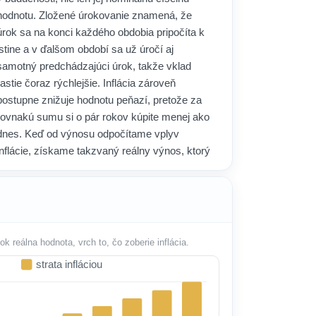
hodnotu. Zložené úrokovanie znamená, že
úrok sa na konci každého obdobia pripočíta k
istine a v ďalšom období sa už úročí aj
samotný predchádzajúci úrok, takže vklad
rastie čoraz rýchlejšie. Inflácia zároveň
postupne znižuje hodnotu peňazí, pretože za
rovnakú sumu si o pár rokov kúpite menej ako
dnes. Keď od výnosu odpočítame vplyv
inflácie, získame takzvaný reálny výnos, ktorý
úprimne hovorí, či ste na tom naozaj lepšie,
alebo len opticky.
Kľúčovou vlastnosťou je, že aj mierna inflácia
dokáže počas dlhých rokov výrazne ukrojiť zo
k reálna hodnota, vrch to, čo zoberie inflácia.
zdanlivo pekného zisku, a niekedy dokonca
zmení kladný nominálny výnos na záporný
strata infláciou
reálny. Práve preto sa tento pohľad využíva pri
porovnávaní sporiacich účtov, termínovaných
vkladov, dlhopisov či investícií, kde chcete