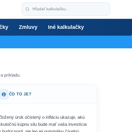
ačky
Zmluvy
Iné kalkulačky
a príkladu.
ČO TO JE?
Zložený úrok očistený o infláciu ukazuje, akú
skutočnú kúpnu silu bude mať vaša investícia
v budúcnosti, nie len jej nominálnu číselnú