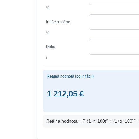
%
Inflácia ročne
%
Doba
r
Reálna hodnota (po inflácii)
1 212,05 €
n
n
Reálna hodnota = P·(1+r÷100)
÷ (1+g÷100)