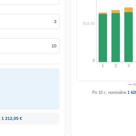
814,45
0
1
2
3
—
n
Po 10 r.: nominálne
1 62
=
1 212,05 €