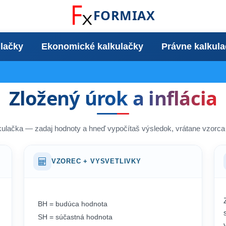
FORMIAX
ulačky
Ekonomické kalkulačky
Právne kalkul
Zložený úrok a inflácia
kulačka — zadaj hodnoty a hneď vypočítaš výsledok, vrátane vzorca 
VZOREC + VYSVETLIVKY
BH = budúca hodnota
SH = súčastná hodnota