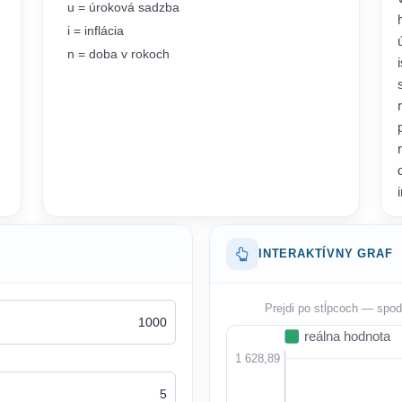
u = úroková sadzba
i = inflácia
n = doba v rokoch
INTERAKTÍVNY GRAF
Prejdi po stĺpcoch — spodo
reálna hodnota
1 628,89