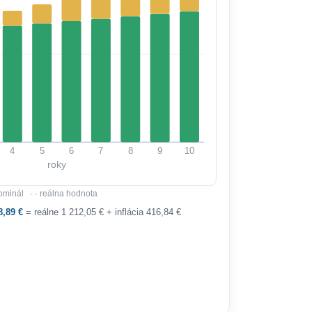
vedieť, či váš kapitál skutočne rastie alebo len
drží krok s cenami. Pomáha aj pri plánovaní
dôchodku a dlhodobých cieľov, keďže ukazuje,
koľko musíte odložiť dnes, aby ste si o
desiatky rokov mohli dovoliť to isté. V praxi je
to zdravé pripomenutie, že rozhoduje reálna
hodnota peňazí, nie len číslo na výpise.
4
5
6
7
8
9
10
roky
ominál
- -
reálna hodnota
8,89 €
= reálne 1 212,05 € + inflácia 416,84 €