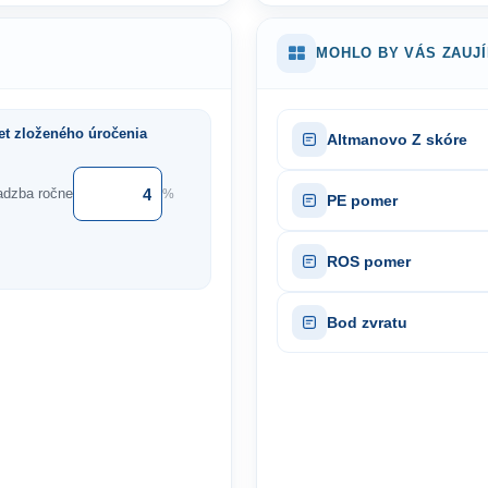
MOHLO BY VÁS ZAUJ
et zloženého úročenia
Altmanovo Z skóre
adzba ročne
%
PE pomer
ROS pomer
Bod zvratu