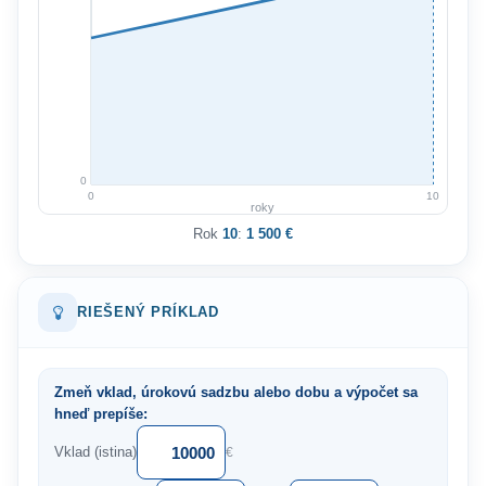
0
0
10
roky
Rok
10
:
1 500 €
RIEŠENÝ PRÍKLAD
Zmeň vklad, úrokovú sadzbu alebo dobu a výpočet sa
hneď prepíše:
Vklad (istina)
€