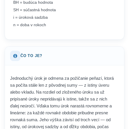
BH = budúca hodnota
SH = súčastná hodnota
i = úroková sadzba
n = doba v rokoch
ČO TO JE?
Jednoduchý úrok je odmena za požičanie peňazí, ktorá
sa počíta stále len z pôvodnej sumy — z istiny úveru
alebo vkladu. Na rozdiel od zloženého úroku sa už
pripísané úroky nepridávajú k istine, takže sa z nich
ďalej neúročí. Vďaka tomu úrok narastá rovnomerne a
lineárne: za každé rovnaké obdobie pribudne presne
rovnaká suma. Jeho výška závisí od troch vecí — od
istiny, od úrokovej sadzby a od dĺžky obdobia, počas